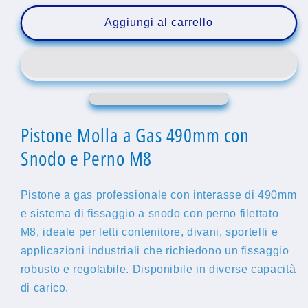
per
per
Pistone
Pistone
Aggiungi al carrello
Molla
Molla
a
a
Gas
Gas
490mm
490mm
Snodo
Snodo
con
con
Perno
Perno
Pistone Molla a Gas 490mm con
M8
M8
Snodo e Perno M8
-
-
Ricambio
Ricambio
Universale
Universale
Pistone a gas professionale con interasse di 490mm
e sistema di fissaggio a snodo con perno filettato
M8, ideale per letti contenitore, divani, sportelli e
applicazioni industriali che richiedono un fissaggio
robusto e regolabile. Disponibile in diverse capacità
di carico.