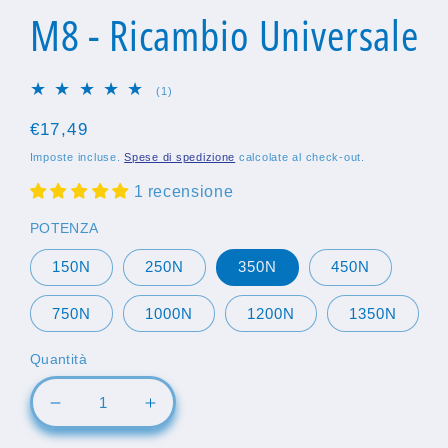
M8 - Ricambio Universale
1
(1)
recensioni
totali
Prezzo
€17,49
di
Imposte incluse.
Spese di spedizione
calcolate al check-out.
listino
1 recensione
POTENZA
150N
250N
350N
450N
750N
1000N
1200N
1350N
Quantità
Diminuisci
Aumenta
quantità
quantità