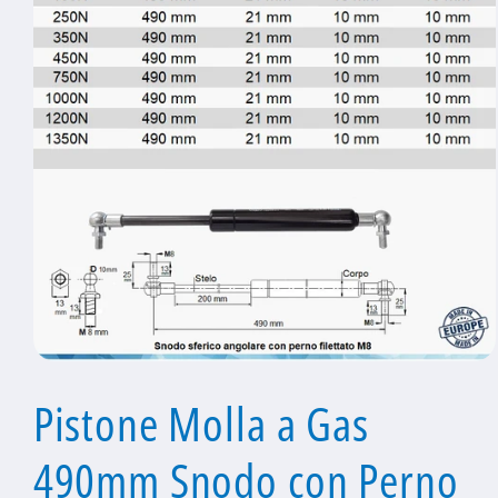
Apri
contenuti
Pistone Molla a Gas
multimediali
1
in
finestra
490mm Snodo con Perno
modale